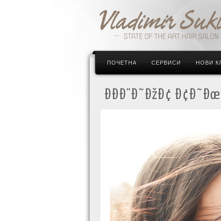
ПОЧЕТНА
СЕРВИСИ
НОВИ К
ÐÐÐ¨Ð˜ÐžÐ¢ Ð¢Ð˜Ðœ