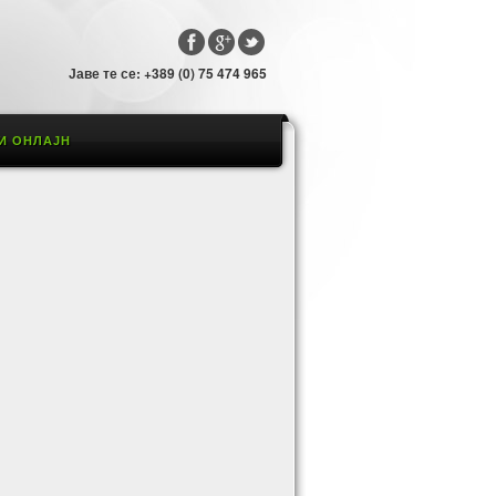
Јаве те се: +389 (0) 75 474 965
И ОНЛАЈН